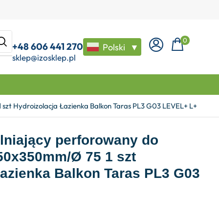
0
+48 606 441 270
Polski
▼
sklep@izosklep.pl
 szt Hydroizolacja Łazienka Balkon Taras PL3 G03 LEVEL+ L+
lniający perforowany do
350x350mm/Ø 75 1 szt
Łazienka Balkon Taras PL3 G03