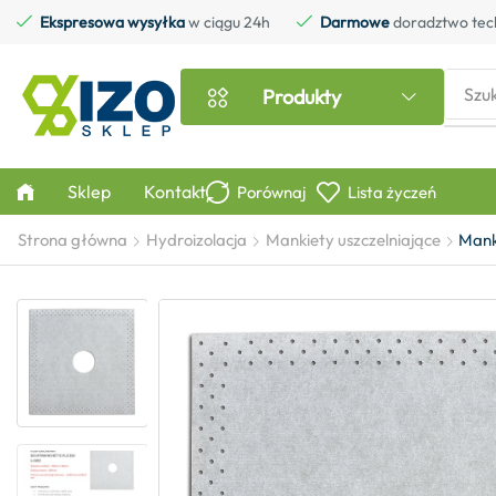
Ekspresowa wysyłka
w ciągu 24h
Darmowe
doradztwo tec
Szu
Produkty
Sklep
Kontakt
Porównaj
Lista życzeń
Strona główna
Hydroizolacja
Mankiety uszczelniające
Mank