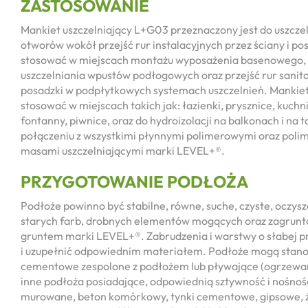
ZASTOSOWANIE
Mankiet uszczelniający L+G03 przeznaczony jest do uszczel
otworów wokół przejść rur instalacyjnych przez ściany i p
stosować w miejscach montażu wyposażenia basenowego, s
uszczelniania wpustów podłogowych oraz przejść rur sanita
posadzki w podpłytkowych systemach uszczelnień. Mankiet
stosować w miejscach takich jak: łazienki, prysznice, kuchni
fontanny, piwnice, oraz do hydroizolacji na balkonach i na
połączeniu z wszystkimi płynnymi polimerowymi oraz po
masami uszczelniającymi marki LEVEL+®.
PRZYGOTOWANIE PODŁOŻA
Podłoże powinno być stabilne, równe, suche, czyste, oczyszc
starych farb, drobnych elementów mogących oraz zagru
gruntem marki LEVEL+®. Zabrudzenia i warstwy o słabej p
i uzupełnić odpowiednim materiałem. Podłoże mogą stano
cementowe zespolone z podłożem lub pływające (ogrzewan
inne podłoża posiadające, odpowiednią sztywność i nośno
murowane, beton komórkowy, tynki cementowe, gipsowe, ż