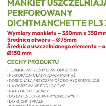
MANKIET USZCZELNIAJ
PERFOROWANY
DICHTMANCHETTE PL3 
Wymiary mankietu – 350mm x 350m
Średnica otworu – Ø75mm
Średnica uszczelnianego elementu –
Ø150 mm
CECHY PRODUKTU
• TERMOPLASTYCZNY ELASTOMER 100%
• PERFORACJA UŁATWIAJĄCA MONTAŻ
• DOSKONAŁA PRZYCZEPNOŚĆ DO HYDROIZOLACJI
• NA OGRZEWANIE PODŁOGOWE
• NA BALKONY I TARASY
• DO ŁAZIENEK I KABIN PRYSZNICOWYCH
• DO KUCHNI I PRALNI