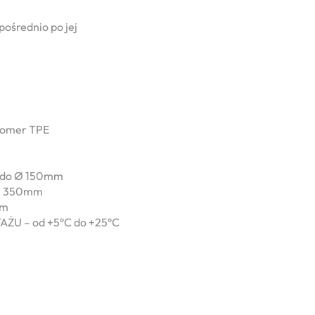
pośrednio po jej
tomer TPE
do Ø 150mm
– 350mm
mm
U – od +5°C do +25°C