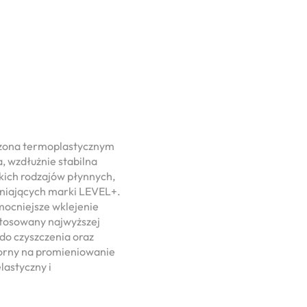
czona termoplastycznym
, wzdłużnie stabilna
kich rodzajów płynnych,
niających marki LEVEL+.
mocniejsze wklejenie
stosowany najwyższej
do czyszczenia oraz
porny na promieniowanie
lastyczny i