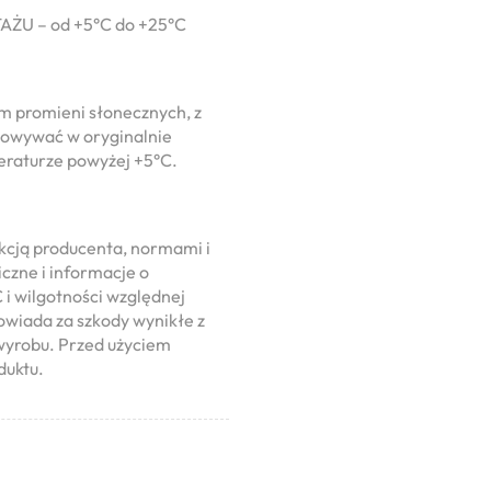
U – od +5°C do +25°C
m promieni słonecznych, z
chowywać w oryginalnie
raturze powyżej +5°C.
kcją producenta, normami i
czne i informacje o
 i wilgotności względnej
owiada za szkody wynikłe z
wyrobu. Przed użyciem
duktu.