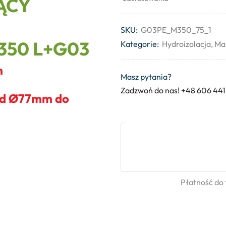
ĄCY
SKU:
G03PE_M350_75_1
350 L+G03
Kategorie:
Hydroizolacja
,
Man
m
Masz pytania?
Zadzwoń do nas! +48 606 441
 od Ø77mm do
Płatność do