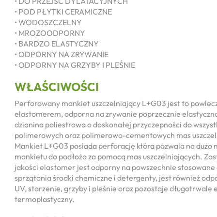
• DO PRZEJŚĆ DYLATACYJNYCH
• POD PŁYTKI CERAMICZNE
• WODOSZCZELNY
• MROZOODPORNY
• BARDZO ELASTYCZNY
• ODPORNY NA ZRYWANIE
• ODPORNY NA GRZYBY I PLEŚNIE
WŁAŚCIWOŚCI
Perforowany mankiet uszczelniający L+G03 jest to powle
elastomerem, odporna na zrywanie poprzecznie elastyczna
dzianina poliestrowa o doskonałej przyczepności do wszyst
polimerowych oraz polimerowo-cementowych mas uszczel
Mankiet L+G03 posiada perforację która pozwala na dużo 
mankietu do podłoża za pomocą mas uszczelniających. Za
jakości elastomer jest odporny na powszechnie stosowane 
sprzątania środki chemiczne i detergenty, jest również od
UV, starzenie, grzyby i pleśnie oraz pozostaje długotrwale e
termoplastyczny.