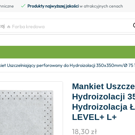
hniczne
Produkty najwyższej jakości
w atrakcyjnych cenach
kaj
🔥 Farba kredowa
iet Uszczelniający perforowany do Hydroizolacji 350x350mm/Ø 75 1
Mankiet Uszcze
Hydroizolacji 
Hydroizolacja 
LEVEL+ L+
18,30
zł