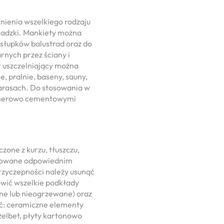
nienia wszelkiego rodzaju
osadzki. Mankiety można
łupków balustrad oraz do
rnych przez ściany i
 uszczelniający można
e, pralnie, baseny, sauny,
 tarasach. Do stosowania w
limerowo cementowymi
zone z kurzu, tłuszczu,
ntowane odpowiednim
rzyczepności należy usunąć
wić wszelkie podkłady
e lub nieogrzewane) oraz
ść: ceramiczne elementy
elbet, płyty kartonowo