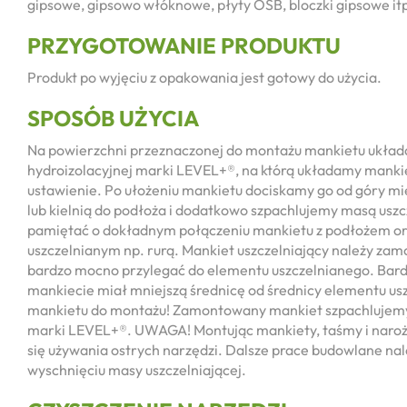
gipsowe, gipsowo włóknowe, płyty OSB, bloczki gipsowe it
PRZYGOTOWANIE PRODUKTU
Produkt po wyjęciu z opakowania jest gotowy do użycia.
SPOSÓB UŻYCIA
Na powierzchni przeznaczonej do montażu mankietu ukła
hydroizolacyjnej marki LEVEL+®, na którą układamy manki
ustawienie. Po ułożeniu mankietu dociskamy go od góry m
lub kielnią do podłoża i dodatkowo szpachlujemy masą uszc
pamiętać o dokładnym połączeniu mankietu z podłożem o
uszczelnianym np. rurą. Mankiet uszczelniający należy zam
bardzo mocno przylegać do elementu uszczelnianego. Bard
mankiecie miał mniejszą średnicę od średnicy elementu us
mankietu do montażu! Zamontowany mankiet szpachlujemy
marki LEVEL+®. UWAGA! Montując mankiety, taśmy i naroż
się używania ostrych narzędzi. Dalsze prace budowlane na
wyschnięciu masy uszczelniającej.