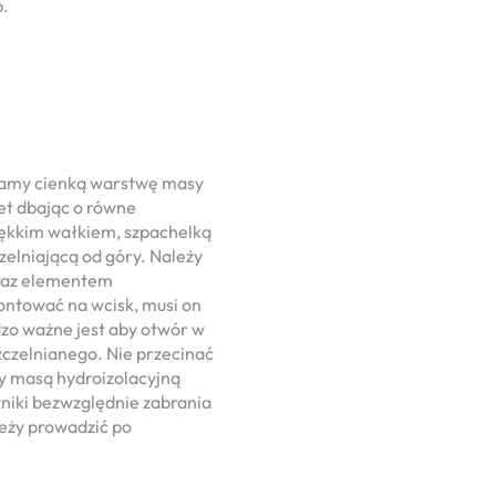
p.
damy cienką warstwę masy
et dbając o równe
iękkim wałkiem, szpachelką
zelniającą od góry. Należy
raz elementem
ontować na wcisk, musi on
zo ważne jest aby otwór w
zczelnianego. Nie przecinać
 masą hydroizolacyjną
niki bezwzględnie zabrania
leży prowadzić po