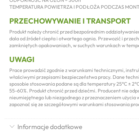
ODPORNOŚĆ NA OZON – 500h
TEMPERATURA POWIETRZA I PODŁOŻA PODCZAS MONTAŻ
PRZECHOWYWANIE I TRANSPORT
Produkt należy chronić przed bezpośrednim oddziaływanie
dala od źródeł ciepła i otwartego ognia. Przewozić i prze
zamkniętych opakowaniach, w suchych warunkach w tempe
UWAGI
Prace prowadzić zgodnie z warunkami technicznymi, instru
właściwymi przepisami bezpieczeństwa pracy. Dane techni
sposobie stosowania podane są dla temperatury 25°C ± 2°C
55-60%. Produkt chronić przed dziećmi. Producent nie odp
nieumiejętnego lub niezgodnego z przeznaczeniem użycia 
zapoznać się ze szczegółowymi warunkami stosowania pro
Informacje dodatkowe