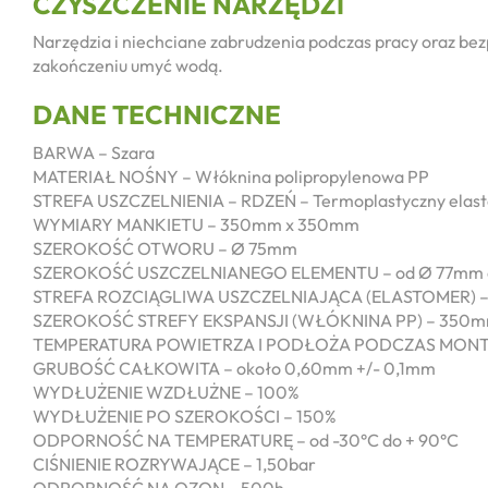
CZYSZCZENIE NARZĘDZI
Narzędzia i niechciane zabrudzenia podczas pracy oraz bez
zakończeniu umyć wodą.
DANE TECHNICZNE
BARWA – Szara
MATERIAŁ NOŚNY – Włóknina polipropylenowa PP
STREFA USZCZELNIENIA – RDZEŃ – Termoplastyczny elas
WYMIARY MANKIETU – 350mm x 350mm
SZEROKOŚĆ OTWORU – Ø 75mm
SZEROKOŚĆ USZCZELNIANEGO ELEMENTU – od Ø 77mm 
STREFA ROZCIĄGLIWA USZCZELNIAJĄCA (ELASTOMER) 
SZEROKOŚĆ STREFY EKSPANSJI (WŁÓKNINA PP) – 350
TEMPERATURA POWIETRZA I PODŁOŻA PODCZAS MONTAŻ
GRUBOŚĆ CAŁKOWITA – około 0,60mm +/- 0,1mm
WYDŁUŻENIE WZDŁUŻNE – 100%
WYDŁUŻENIE PO SZEROKOŚCI – 150%
ODPORNOŚĆ NA TEMPERATURĘ – od -30°C do + 90°C
CIŚNIENIE ROZRYWAJĄCE – 1,50bar