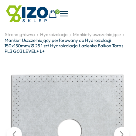
0
Strona główna
Hydroizolacja
Mankiety uszczelniające
Mankiet Uszczelniający perforowany do Hydroizolacji
150x150mm/Ø 25 1 szt Hydroizolacja Łazienka Balkon Taras
PL3 G03 LEVEL+ L+